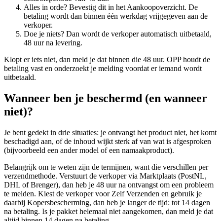
Alles in orde? Bevestig dit in het Aankoopoverzicht. De
betaling wordt dan binnen één werkdag vrijgegeven aan de
verkoper.
Doe je niets? Dan wordt de verkoper automatisch uitbetaald,
48 uur na levering.
Klopt er iets niet, dan meld je dat binnen die 48 uur. OPP houdt de
betaling vast en onderzoekt je melding voordat er iemand wordt
uitbetaald.
Wanneer ben je beschermd (en wanneer
niet)?
Je bent gedekt in drie situaties: je ontvangt het product niet, het komt
beschadigd aan, of de inhoud wijkt sterk af van wat is afgesproken
(bijvoorbeeld een ander model of een namaakproduct).
Belangrijk om te weten zijn de termijnen, want die verschillen per
verzendmethode. Verstuurt de verkoper via Marktplaats (PostNL,
DHL of Brenger), dan heb je 48 uur na ontvangst om een probleem
te melden. Kiest de verkoper voor Zelf Verzenden en gebruik je
daarbij Kopersbescherming, dan heb je langer de tijd: tot 14 dagen
na betaling. Is je pakket helemaal niet aangekomen, dan meld je dat
altijd binnen 14 dagen na betaling.