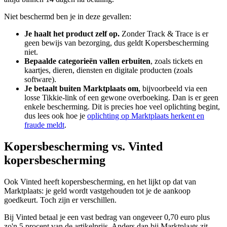
Niet beschermd ben je in deze gevallen:
Je haalt het product zelf op.
Zonder Track & Trace is er
geen bewijs van bezorging, dus geldt Kopersbescherming
niet.
Bepaalde categorieën vallen erbuiten
, zoals tickets en
kaartjes, dieren, diensten en digitale producten (zoals
software).
Je betaalt buiten Marktplaats om
, bijvoorbeeld via een
losse Tikkie-link of een gewone overboeking. Dan is er geen
enkele bescherming. Dit is precies hoe veel oplichting begint,
dus lees ook hoe je
oplichting op Marktplaats herkent en
fraude meldt
.
Kopersbescherming vs. Vinted
kopersbescherming
Ook Vinted heeft kopersbescherming, en het lijkt op dat van
Marktplaats: je geld wordt vastgehouden tot je de aankoop
goedkeurt. Toch zijn er verschillen.
Bij Vinted betaal je een vast bedrag van ongeveer 0,70 euro plus
zo'n 5 procent van de artikelprijs. Anders dan bij Marktplaats zit