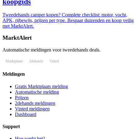
koopgids
Tweedehands camper kopen? Complete checklist: motor, vocht,
APK, rijbewijs, prijzen per type. Bespaar duizenden en koop veilig
met MarktAlert.
MarktAlert
Automatische meldingen voor tweedehands deals.
Marktplaats
2dehands
Vinted
Meldingen
Gratis Marktplaats melding
Automatische melding
Prijzen
2dehands meldingen
Vinted meldingen
Dashboard
Support
Hoe werkt het?