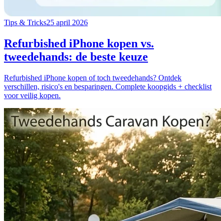
Tips & Tricks
25 april 2026
Refurbished iPhone kopen vs.
tweedehands: de beste keuze
Refurbished iPhone kopen of toch tweedehands? Ontdek
verschillen, risico's en besparingen. Complete koopgids + checklist
voor veilig kopen.