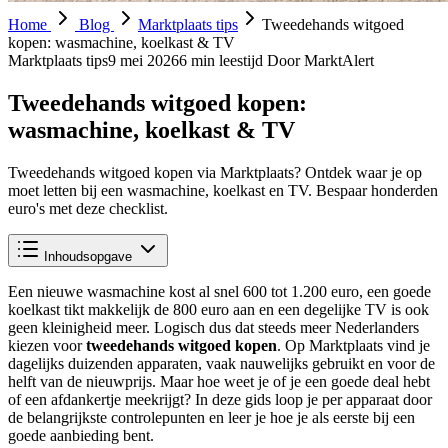
Home
Blog
Marktplaats tips
Tweedehands witgoed
kopen: wasmachine, koelkast & TV
Marktplaats tips
9 mei 2026
6 min leestijd
Door MarktAlert
Tweedehands witgoed kopen:
wasmachine, koelkast & TV
Tweedehands witgoed kopen via Marktplaats? Ontdek waar je op
moet letten bij een wasmachine, koelkast en TV. Bespaar honderden
euro's met deze checklist.
Inhoudsopgave
Een nieuwe wasmachine kost al snel 600 tot 1.200 euro, een goede
koelkast tikt makkelijk de 800 euro aan en een degelijke TV is ook
geen kleinigheid meer. Logisch dus dat steeds meer Nederlanders
kiezen voor
tweedehands witgoed kopen
. Op Marktplaats vind je
dagelijks duizenden apparaten, vaak nauwelijks gebruikt en voor de
helft van de nieuwprijs. Maar hoe weet je of je een goede deal hebt
of een afdankertje meekrijgt? In deze gids loop je per apparaat door
de belangrijkste controlepunten en leer je hoe je als eerste bij een
goede aanbieding bent.