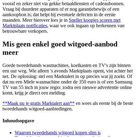
vooraf en zeker niet via gekke betaaldiensten of cadeaubonnen.
Vraag bij duurdere apparaten of er nog garantiebewijs of een
aankoopbon is; dat helpt bij eventuele defecten in de eerste
maanden. Meer hierover lees je in
Sneller koopjes scoren met
Marktplaats notificaties
, waar we ook ingaan op herkennen van
betrouwbare verkopers.
Mis geen enkel goed witgoed-aanbod
meer
Goede tweedehands wasmachines, koelkasten en TV's zijn binnen
een uur weg. Wie alleen 's avonds Marktplaats opent, vist achter het
net. De oplossing: stel een Marktalert in op precies wat jij zoekt. Of
dat nu een Miele wasmachine onder de 350 euro is of een Samsung
TV van 55 inch in jouw regio: zodra een nieuwe advertentie online
komt, krijg je direct een melding.
**Maak nu je gratis Marktalert aan**
en wees als eerste bij de beste
tweedehands witgoed-aanbiedingen.
Inhoudsopgave
Waarom tweedehands witgoed kopen slim is