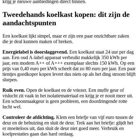
krijg je nieuwe aanbiedingen direct binnen.
Tweedehands koelkast kopen: dit zijn de
aandachtspunten
Een koelkast lijkt simpel, maar er zijn een paar onzichtbare zaken
die je deal kunnen maken of breken.
Energielabel is doorslaggevend.
Een koelkast staat 24 uur per dag
aan. Een oud A-label apparaat verbruikt makkelijk 350 kWh per
jaar, een modern A++ of A+++ exemplaar slechts 150 kWh. Op een
prijs van 0,40 euro per kWh scheelt dat zo 80 euro per jaar. Een paar
tientjes goedkoper kopen levert dus niets op als het ding stroom blijft
slurpen.
Ruik even.
Open de koelkast en de vriezer. Een muffe geur of
vislucht zit vaak in het isolatiemateriaal en krijg je er nooit meer uit.
Een schoonmaakgeur is geen probleem, een doordringende rotte
lucht wel.
Controleer de afdichting.
Klem een briefje van vijf euro tussen de
deur en de behuizing en sluit de deur. Trek aan het briefje: glijdt het
er moeiteloos uit, dan sluit de deur niet goed meer. Verbruik en
koelprestaties gaan dan hard omlaag.