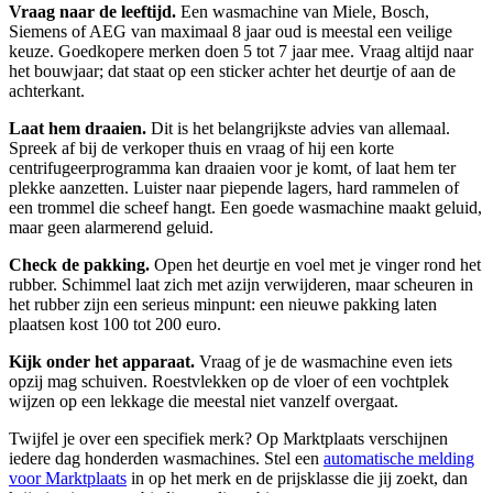
Vraag naar de leeftijd.
Een wasmachine van Miele, Bosch,
Siemens of AEG van maximaal 8 jaar oud is meestal een veilige
keuze. Goedkopere merken doen 5 tot 7 jaar mee. Vraag altijd naar
het bouwjaar; dat staat op een sticker achter het deurtje of aan de
achterkant.
Laat hem draaien.
Dit is het belangrijkste advies van allemaal.
Spreek af bij de verkoper thuis en vraag of hij een korte
centrifugeerprogramma kan draaien voor je komt, of laat hem ter
plekke aanzetten. Luister naar piepende lagers, hard rammelen of
een trommel die scheef hangt. Een goede wasmachine maakt geluid,
maar geen alarmerend geluid.
Check de pakking.
Open het deurtje en voel met je vinger rond het
rubber. Schimmel laat zich met azijn verwijderen, maar scheuren in
het rubber zijn een serieus minpunt: een nieuwe pakking laten
plaatsen kost 100 tot 200 euro.
Kijk onder het apparaat.
Vraag of je de wasmachine even iets
opzij mag schuiven. Roestvlekken op de vloer of een vochtplek
wijzen op een lekkage die meestal niet vanzelf overgaat.
Twijfel je over een specifiek merk? Op Marktplaats verschijnen
iedere dag honderden wasmachines. Stel een
automatische melding
voor Marktplaats
in op het merk en de prijsklasse die jij zoekt, dan