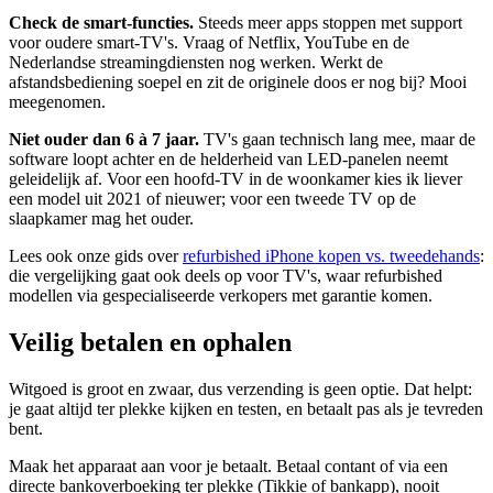
Check de smart-functies.
Steeds meer apps stoppen met support
voor oudere smart-TV's. Vraag of Netflix, YouTube en de
Nederlandse streamingdiensten nog werken. Werkt de
afstandsbediening soepel en zit de originele doos er nog bij? Mooi
meegenomen.
Niet ouder dan 6 à 7 jaar.
TV's gaan technisch lang mee, maar de
software loopt achter en de helderheid van LED-panelen neemt
geleidelijk af. Voor een hoofd-TV in de woonkamer kies ik liever
een model uit 2021 of nieuwer; voor een tweede TV op de
slaapkamer mag het ouder.
Lees ook onze gids over
refurbished iPhone kopen vs. tweedehands
:
die vergelijking gaat ook deels op voor TV's, waar refurbished
modellen via gespecialiseerde verkopers met garantie komen.
Veilig betalen en ophalen
Witgoed is groot en zwaar, dus verzending is geen optie. Dat helpt:
je gaat altijd ter plekke kijken en testen, en betaalt pas als je tevreden
bent.
Maak het apparaat aan voor je betaalt. Betaal contant of via een
directe bankoverboeking ter plekke (Tikkie of bankapp), nooit