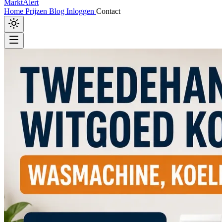
MarktAlert
Home
Prijzen
Blog
Inloggen
Contact