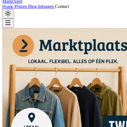
MarktAlert
Home
Prijzen
Blog
Inloggen
Contact