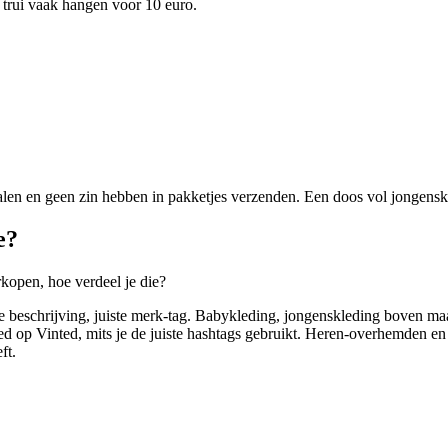
e trui vaak hangen voor 10 euro.
halen en geen zin hebben in pakketjes verzenden. Een doos vol jongens
e?
rkopen, hoe verdeel je die?
e beschrijving, juiste merk-tag. Babykleding, jongenskleding boven maa
ed op Vinted, mits je de juiste hashtags gebruikt. Heren-overhemden en
ft.