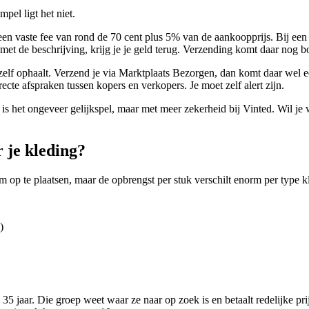
pel ligt het niet.
een vaste fee van rond de 70 cent plus 5% van de aankoopprijs. Bij een t
tcht met de beschrijving, krijg je je geld terug. Verzending komt daar no
l zelf ophaalt. Verzend je via Marktplaats Bezorgen, dan komt daar wel 
cte afspraken tussen kopers en verkopers. Je moet zelf alert zijn.
s het ongeveer gelijkspel, maar met meer zekerheid bij Vinted. Wil je 
r je kleding?
m op te plaatsen, maar de opbrengst per stuk verschilt enorm per type k
)
35 jaar. Die groep weet waar ze naar op zoek is en betaalt redelijke 