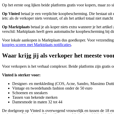
Op het eerste oog lijken beide platforms gratis voor kopers, maar zo sim
Op Vinted
betaal je een verplichte koopbescherming. Die bestaat uit 
iets: als de verkoper niets verstuurt, of als het artikel totaal niet ma
Op Marktplaats
betaal je als koper niets extra wanneer je het artike
verschil: Marktplaats heeft geen automatische koopbescherming bij dire
Voor lokale aankopen is Marktplaats dus goedkoper. Voor verzending i
koopjes scoren met Marktplaats notificaties
.
Waar krijg jij als verkoper het meeste voo
Voor verkopers is het verhaal complexer. Beide platforms zijn gratis o
Vinted is sterker voor:
Designer- en merkkleding (COS, Acne, Sandro, Massimo Dutti
Vintage en tweedehands fashion onder de 50 euro
Schoenen en sneakers
Tassen van bekende merken
Damesmode in maten 32 tot 44
De doelgroep op Vinted is overwegend vrouwelijk en tussen de 18 en 