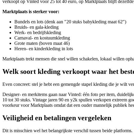
verkoopt op Vinted voor 25 tot 40 euro, op Marktplaats blijft dezelfd
Marktplaats is sterker voor:
Bundels en lots (denk aan "20 stuks babykleding maat 62")
Bruids- en gala-kleding
Werk- en bedrijfskleding
Carnaval- en kostuumkleding
Grote maten (boven maat 46)
Heren- en kinderkleding in lots
Marktplaats trekt mensen die snel willen schakelen, lokaal willen op
Welk soort kleding verkoopt waar het best
Even concreet: stel je hebt een gemengde stapel kleding die je wilt ve
Designer- en merkitems gaan naar Vinted: één foto per item, duidelijk
10 tot 30 stuks. Vintage jaren 90 en y2k spullen verkopen extreem go
voorkeur voor Marktplaats omdat dat een ouder mannelijk publiek hee
Veiligheid en betalingen vergeleken
Dit is misschien wel het belangrijkste verschil tussen beide platforms.