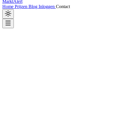
MarktAlert
Home
Prijzen
Blog
Inloggen
Contact
Marktplaats
•
2dehands
•
Vinted
Automatische
meldingen voor
Marktplaats
Start direct zonder account. Ontvang
automatisch bericht bij nieuwe advertenties.