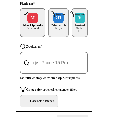
Platform
*
Account
Account
M
2H
V
Marktplaats
2dehands
Vinted
Nederland
België
Mode ·
EU
Zoekterm
*
De term waarop we zoeken op Marktplaats.
Categorie
· optioneel, ontgrendelt filters
Categorie kiezen