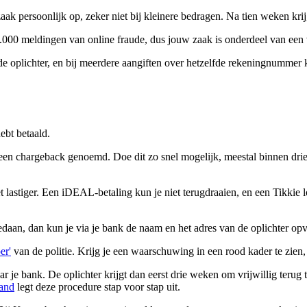
zaak persoonlijk op, zeker niet bij kleinere bedragen. Na tien weken krijg
70.000 meldingen van online fraude, dus jouw zaak is onderdeel van een 
 de oplichter, en bij meerdere aangiften over hetzelfde rekeningnummer 
ebt betaald.
een chargeback genoemd. Doe dit zo snel mogelijk, meestal binnen drie 
t lastiger. Een iDEAL-betaling kun je niet terugdraaien, en een Tikkie 
e gedaan, dan kun je via je bank de naam en het adres van de oplichter op
er'
van de politie. Krijg je een waarschuwing in een rood kader te zien
r je bank. De oplichter krijgt dan eerst drie weken om vrijwillig terug
land
legt deze procedure stap voor stap uit.