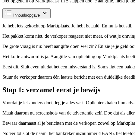
Net opgelicht op Marktplaats? In 5 stappen doe je aangifte, meld je d
Inhoudsopgave
Je hebt iets gekocht op Marktplaats. Je hebt betaald. En nu is het stil.
Het pakket komt niet, de verkoper reageert niet meer, of wat je ontving l
De grote vraag is nu: heeft aangifte doen wel zin? En zie je je geld oo
Het korte antwoord is ja. Aangifte van oplichting op Marktplaats heeft 
Eerst dit. Sluit even uit dat het een misverstand is. Soms ligt een pa
Stuur de verkoper daarom één laatste bericht met een duidelijke deadli
Stap 1: verzamel eerst je bewijs
Voordat je iets anders doet, leg je alles vast. Oplichters halen hun adv
Maak daarom nu screenshots van de advertentie zelf. Doe dat als allere
Bewaar daarnaast al je berichten met de verkoper, zowel op Marktplaa
Noteer tot slot de naam, het bankrekeningnummer (IBAN), het telefoo