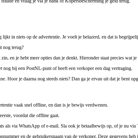
e fraude en vraag je via je bank of Kopersbescherming je geld terug.
ijkt in niets op de advertentie. Je voelt je belazerd, en dat is begrijpeli
it nog terug?
zin, en je hebt meer opties dan je denkt. Hieronder staat precies wat je
kket nog bij een PostNL-punt of heeft een verkoper een dag vertraging.
ne. Hoor je daarna nog steeds niets? Dan ga je ervan uit dat je bent opge
ertentie vaak snel offline, en dan is je bewijs verdwenen.
erste, voordat die offline gaat.
ts als via WhatsApp of e-mail. Sla ook je betaalbewijs op, of je nu vi
nnummer en de gebruikersnaam van de verkoper. Deze gegevens heb je st