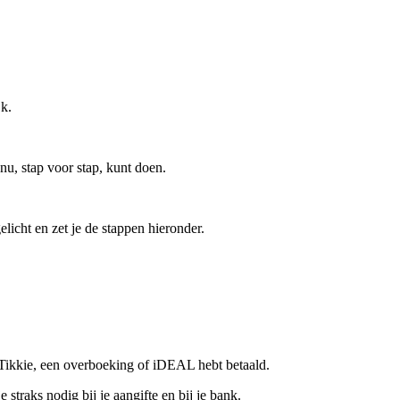
jk.
 nu, stap voor stap, kunt doen.
licht en zet je de stappen hieronder.
a Tikkie, een overboeking of iDEAL hebt betaald.
raks nodig bij je aangifte en bij je bank.