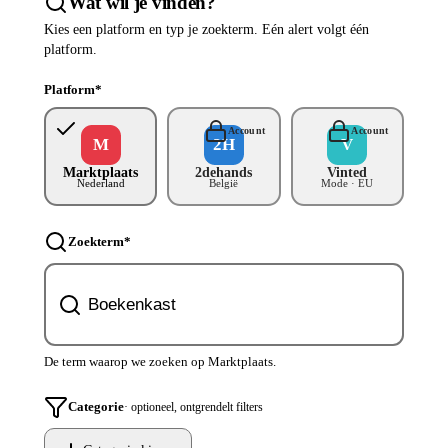
Wat wil je vinden?
Kies een platform en typ je zoekterm. Eén alert volgt één
platform.
Platform
*
Account
Account
M
2H
V
Marktplaats
2dehands
Vinted
Nederland
België
Mode · EU
Zoekterm
*
De term waarop we zoeken op Marktplaats.
Categorie
· optioneel, ontgrendelt filters