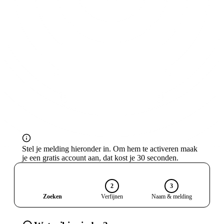
Marktplaats of 2dehands. Ontvang automatisch
bericht bij nieuwe aanbiedingen.
Gratis account, alle platforms
E-mail & Telegram notificaties
Binnen 30 seconden actief
Stel je melding hieronder in. Om hem te activeren maak
je een gratis account aan, dat kost je 30 seconden.
1
2
3
Zoeken
Verfijnen
Naam & melding