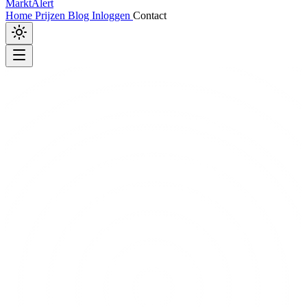
MarktAlert
Home
Prijzen
Blog
Inloggen
Contact
Marktplaats
•
2dehands
•
Vinted
Tweedehands
boekenkast kopen?
Ontvang direct een
melding
Vind de ideale tweedehands boekenkast op